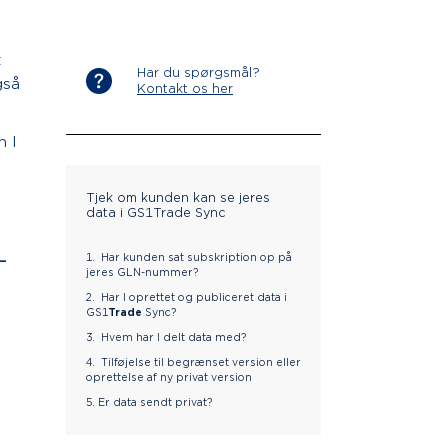
t
Har du spørgsmål?
gså
Kontakt os her
n I
Tjek om kunden kan se jeres
data i GS1Trade Sync
-
1. Har kunden sat subskription op på
jeres GLN-nummer?
2. Har I oprettet og publiceret data i
GS1
Trade
Sync?
3. Hvem har I delt data med?
4. Tilføjelse til begrænset version eller
oprettelse af ny privat version
5. Er data sendt privat?