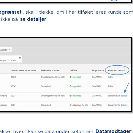
egrænset
’, skal I tjekke, om I har tilføjet jeres kunde so
ikke på ’
se detaljer
’.
tjekke, hvem kan se data under kolonnen ‘
Datamodtager
’