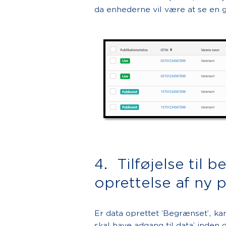
da enhederne vil være at se en 
4. Tilføjelse til 
oprettelse af ny p
Er data oprettet ‘Begrænset’, ka
skal have adgang til data’ inden 