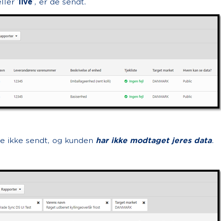
eller ’
live
’, er de sendt.
 de ikke sendt, og kunden
har ikke modtaget jeres data
.