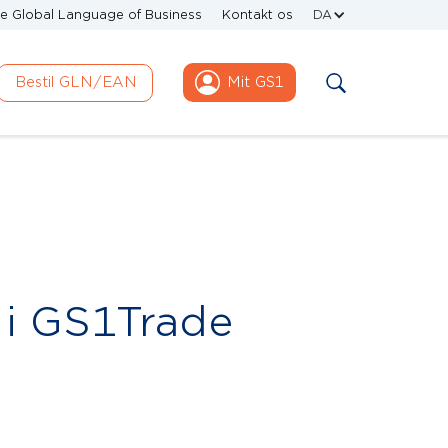
e Global Language of Business
Kontakt os
DA
Bestil GLN/EAN
Mit GS1
 i GS1Trade