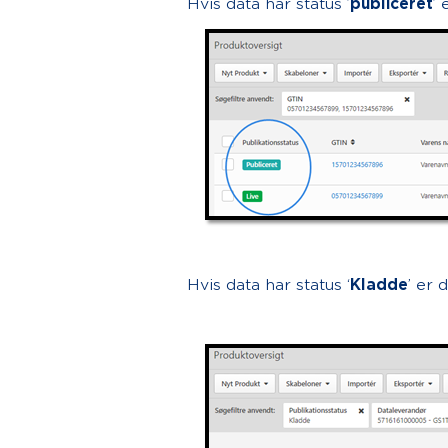
Hvis data har status ’
publiceret
’ 
Hvis data har status ‘
Kladde
’ er