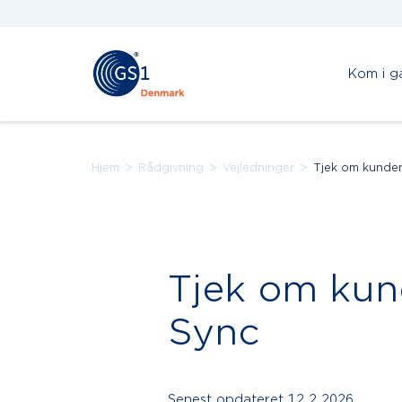
Kom i g
>
>
>
Hjem
Rådgivning
Vejledninger
Tjek om kunden
Tjek om kun
Sync
Senest opdateret
12.2.2026