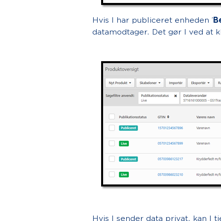
Hvis I har publiceret enheden ’
B
datamodtager. Det gør I ved at kl
Hvis I sender data privat, kan I 