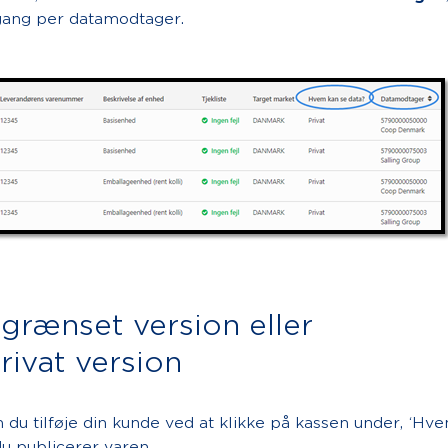
gang per datamodtager.
begrænset version eller
rivat version
n du tilføje din kunde ved at klikke på kassen under, ‘Hv
du publicerer varen.