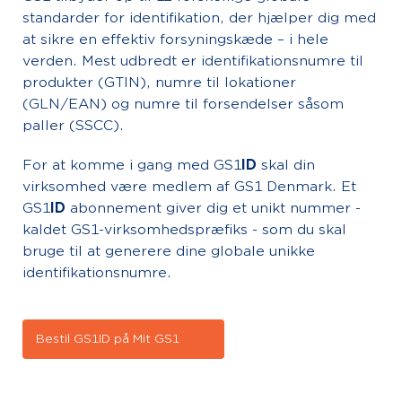
standarder for identifikation, der hjælper dig med
at sikre en effektiv forsyningskæde – i hele
verden. Mest udbredt er identifikationsnumre til
produkter (GTIN), numre til lokationer
(GLN/EAN) og numre til forsendelser såsom
paller (SSCC).
For at komme i gang med GS1
ID
skal din
virksomhed være medlem af GS1 Denmark. Et
GS1
ID
abonnement giver dig et unikt nummer -
kaldet GS1-virksomhedspræfiks - som du skal
bruge til at generere dine globale unikke
identifikationsnumre.
Bestil GS1ID på Mit GS1