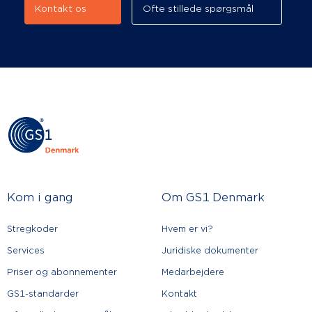
/ ÅR
Kontakt os
Ofte stillede spørgsmål
2.163,00 DKK
/ ÅR
2.487,00 DKK
/ ÅR
Kom i gang
Om GS1 Denmark
Stregkoder
Hvem er vi?
Services
Juridiske dokumenter
Priser og abonnementer
Medarbejdere
GS1-standarder
Kontakt