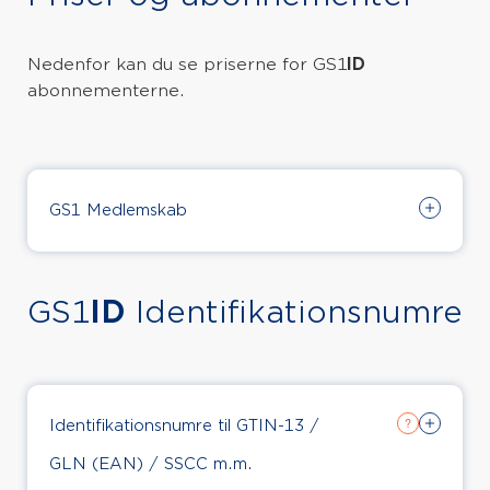
Nedenfor kan du se priserne for GS1
ID
abonnementerne.
GS1 Medlemskab
For at være en del af GS1 Denmark og få
adgang til alle vores standarder og services,
GS1
ID
Identifikationsnumre
kræver det et medlemskab.
Med et GS1 Denmark medlemskab får du
samtidig ét stk. GLN/EAN.
Læs vores medlemsbetingelser.
Identifikationsnumre til GTIN-13 /
GLN (EAN) / SSCC m.m.