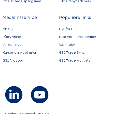
Ofte stillede spørgsmål
Tilmeld nyhedsbrev
Medlemsservice
Populære links
Mit GS1
Nyt fra GS1
Rådgivning
Mød vores medlemmer
Vejledninger
Værktøjer
Kurser og webinarer
GS1
Trade
Sync
GS1 Videoer
GS1
Trade
Activate
Cookie- og privatlivspolitik