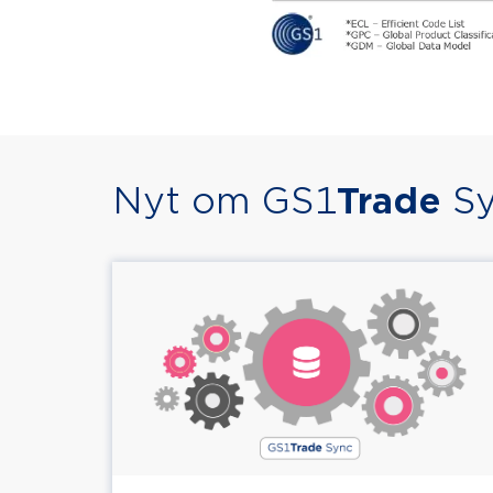
Nyt om GS1
Trade
Sy