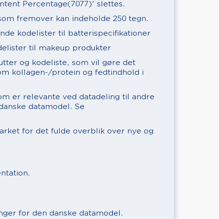
ntent Percentage(7077)' slettes.
 som fremover kan indeholde 250 tegn.
ende kodelister til batterispecifikationer
delister til makeup produkter
butter og kodeliste, som vil gøre det
 om kollagen-/protein og fedtindhold i
om er relevante ved datadeling til andre
 danske datamodel. Se
arket for det fulde overblik over nye og
ntation.
inger for den danske datamodel.