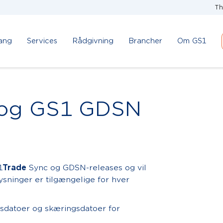
Th
ang
Services
Rådgivning
Brancher
Om GS1
og GS1 GDSN
1
Trade
Sync og GDSN-releases og vil
ysninger er tilgængelige for hver
esdatoer og skæringsdatoer for