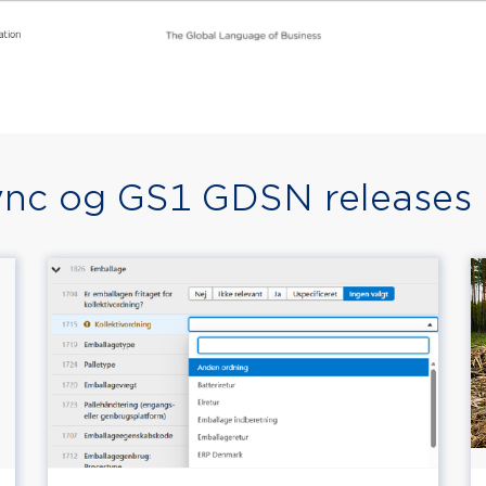
nc og GS1 GDSN releases