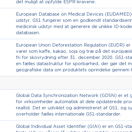
det muligt at opfylde ESPR-kravene.
European Database on Medical Devices (EUDAMED) er
udstyr. GS1 fungerer som en godkendt standardiserin
medicinsk udstyr med at generere de unikke ID-koder
databasen.
European Union Deforestation Regulation (EUDR) er 
varer som kaffe, kakao, soja og træ på det europæ
fri for skovrydning efter 31. december 2020. GS1-sta
en fælles datastruktur for sporbarhed, der gør det 
geografiske data om produktets oprindelse gennem 
Global Data Synchronization Network (GDSN) er et gl
for virksomheder automatisk at dele opdaterede pro
realtid. Det er udviklet og administreret af GS1, og 
overholder fælles internationale GS1-standarder.
Global Individual Asset Identifier (GIAI) er en GS1-sta