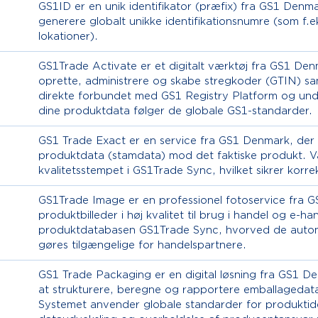
GS1ID er en unik identifikator (præfix) fra GS1 Denma
generere globalt unikke identifikationsnumre (som f.ek
lokationer).
GS1Trade Activate er et digitalt værktøj fra GS1 De
oprette, administrere og skabe stregkoder (GTIN) sa
direkte forbundet med GS1 Registry Platform og unders
dine produktdata følger de globale GS1-standarder.
GS1 Trade Exact er en service fra GS1 Denmark, der fy
produktdata (stamdata) mod det faktiske produkt. V
kvalitetsstempet i GS1Trade Sync, hvilket sikrer korr
GS1Trade Image er en professionel fotoservice fra G
produktbilleder i høj kvalitet til brug i handel og e-han
produktdatabasen GS1Trade Sync, hvorved de automa
gøres tilgængelige for handelspartnere.
GS1 Trade Packaging er en digital løsning fra GS1 D
at strukturere, beregne og rapportere emballagedata i
Systemet anvender globale standarder for produktidenti