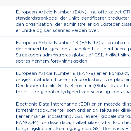
European Article Number (EAN) - nu ofte kaldet GTIN
standardstregkode, der unikt identificerer produkter
den organisation, der administrerer og udsteder diss
er unikke og kan scannes verden over.
European Article Number 13 (EAN-13) er en internati
der primært bruges i detailhandlen til at identificere
Stregkoden administreres globalt af GS1, hvilket sikr
spores gennem forsyningskæden.
European Article Number 8 (EAN-8) er en kompakt, 8
bruges til at identificere små produkter, hvor pladse
Den koder et unikt GTIN-8 nummer (Global Trade It
for at sikre global entydighed ved scanning i detailh
Electronic Data Interchange (EDI) er en metode til st
forretningsdokumenter som ordrer og fakturaer direkt
fjerner manuel indtastning. GS1 leverer globale sta
EANCOM) for disse data, hvilket sikrer, at virksomhed
forsyningskæden. Kom i gang med GS1 Denmarks EDI