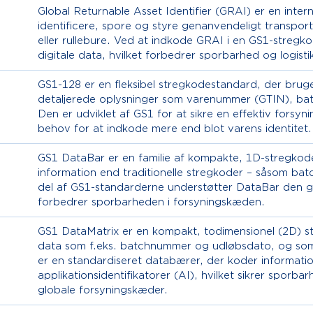
Global Returnable Asset Identifier (GRAI) er en intern
identificere, spore og styre genanvendeligt transport
eller rullebure. Ved at indkode GRAI i en GS1-stregkod
digitale data, hvilket forbedrer sporbarhed og logis
GS1-128 er en fleksibel stregkodestandard, der bruge
detaljerede oplysninger som varenummer (GTIN), b
Den er udviklet af GS1 for at sikre en effektiv forsy
behov for at indkode mere end blot varens identitet.
GS1 DataBar er en familie af kompakte, 1D-stregkoder
information end traditionelle stregkoder – såsom b
del af GS1-standarderne understøtter DataBar den glo
forbedrer sporbarheden i forsyningskæden.
GS1 DataMatrix er en kompakt, todimensionel (2D) 
data som f.eks. batchnummer og udløbsdato, og so
er en standardiseret databærer, der koder informatio
applikationsidentifikatorer (AI), hvilket sikrer sporbar
globale forsyningskæder.