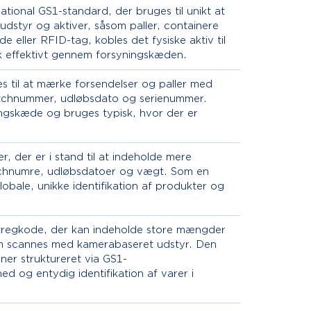
ational GS1-standard, der bruges til unikt at
udstyr og aktiver, såsom paller, containere
e eller RFID-tag, kobles det fysiske aktiv til
tik effektivt gennem forsyningskæden.
s til at mærke forsendelser og paller med
atchnummer, udløbsdato og serienummer.
ningskæde og bruges typisk, hvor der er
, der er i stand til at indeholde mere
atchnumre, udløbsdatoer og vægt. Som en
bale, unikke identifikation af produkter og
stregkode, der kan indeholde store mængder
m scannes med kamerabaseret udstyr. Den
ner struktureret via GS1-
hed og entydig identifikation af varer i