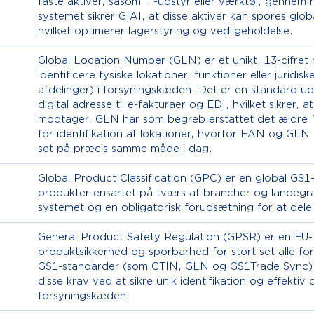
faste aktiver, såsom IT-udstyr eller værktøj, gennem 
systemet sikrer GIAI, at disse aktiver kan spores glob
hvilket optimerer lagerstyring og vedligeholdelse.
Global Location Number (GLN) er et unikt, 13-cifret 
identificere fysiske lokationer, funktioner eller juridi
afdelinger) i forsyningskæden. Det er en standard ud
digital adresse til e-fakturaer og EDI, hvilket sikrer,
modtager. GLN har som begreb erstattet det ældre
for identifikation af lokationer, hvorfor EAN og GLN 
set på præcis samme måde i dag.
Global Product Classification (GPC) er en global GS1-
produkter ensartet på tværs af brancher og landegræ
systemet og en obligatorisk forudsætning for at del
General Product Safety Regulation (GPSR) er en EU-f
produktsikkerhed og sporbarhed for stort set alle fo
GS1-standarder (som GTIN, GLN og GS1Trade Sync) 
disse krav ved at sikre unik identifikation og effekt
forsyningskæden.