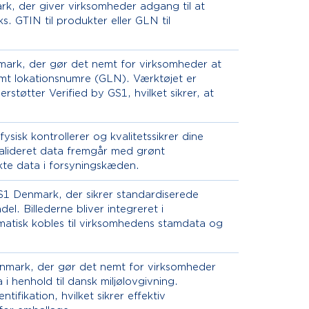
rk, der giver virksomheder adgang til at
s. GTIN til produkter eller GLN til
nmark, der gør det nemt for virksomheder at
mt lokationsnumre (GLN). Værktøjet er
tøtter Verified by GS1, hvilket sikrer, at
sisk kontrollerer og kvalitetssikrer dine
alideret data fremgår med grønt
ekte data i forsyningskæden.
S1 Denmark, der sikrer standardiserede
del. Billederne bliver integreret i
tisk kobles til virksomhedens stamdata og
enmark, der gør det nemt for virksomheder
 henhold til dansk miljølovgivning.
fikation, hvilket sikrer effektiv