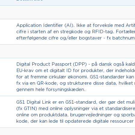
Application Identifier (AI). Ikke at forveksle med Arti
cifre i starten af en stregkode og RFID-tag. Fortæll
efterfølgende cifre og/eller bogstaver - fx batchnu
Digital Product Passport (DPP) - på dansk også kald
EU-krav om et digitalt ID for produkter, der indeh
for at fremme cirkulær økonomi. GS1-standarder kan b
fx via en QR-kode, og strukturere disse data, hvilket 
gennem hele forsyningskæden.
GS1 Digital Link er en GS1-standard, der gør det muli
(fx GTIN) med online oplysninger via et standardiser
online om produktdata, brugervejledninger og sporba
kode, der kan lede til opdaterede digitale ressource