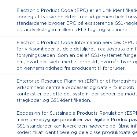
Electronic Product Code (EPC) er en unik identifikati
sporing af fysiske objekter i realtid gennem hele fo
standarderne bygger EPC på eksisterende GS1-nøgle
dataudvekslingen mellem RFID-tags og scannere.
Electronic Product Code Information Services (EPCIS
for virksomheder at dele detaljeret, realtidsdata om 
forsyningskæden. Som en del af GS1-systemet funger
om, hvad der skete med et produkt, hvornår, hvor og
og gennemsigtighed fra producent til forbruger.
Enterprise Resource Planning (ERP) er et forretnings
virksomheds centrale processer og data – fx indkøb, 
kontekst er det ofte det system, der sender og modt
stregkoder og GS1-identifikation.
Ecodesign for Sustainable Products Regulation (ESPR
mere bæredygtige produkter via Digitale Produktpas
GS1-standarder kan levere den nødvendige, åbne inf
koder) til at identificere og dele disse produktdata 