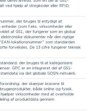
hele deres levetid. Som en del af GS1-
alt ved hjælp af stregkoder eller RFID,
nummer, der bruges til entydigt at
ske enheder (som f.eks. virksomheder eller
viklet af GS1, der fungerer som en global
 at elektroniske dokumenter når den rigtige
 "EAN-lokationsnummer" som standarden
ofte forveksles. De 13 cifre fungerer teknisk
standard, der bruges til at kategorisere
nser. GPC er en integreret del af GS1-
e stamdata via det globale GDSN-netværk.
orordning, der skærper kravene til
rbrugerprodukter, både online og fysisk.
hjælper virksomheder med at overholde
iv deling af produktdata gennem