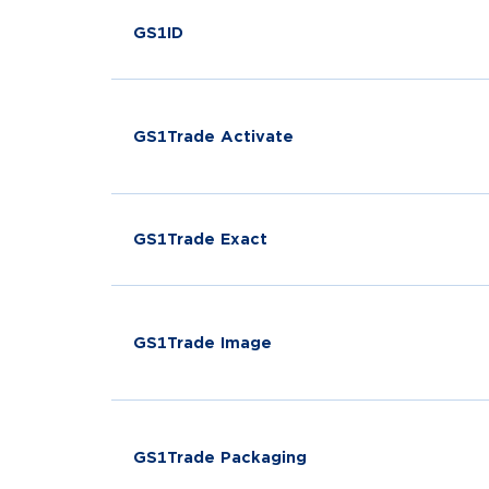
GS1ID
GS1Trade Activate
GS1Trade Exact
GS1Trade Image
GS1Trade Packaging