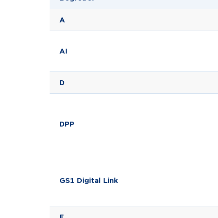
A
AI
D
DPP
GS1 Digital Link
E