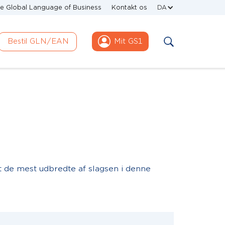
e Global Language of Business
Kontakt os
DA
Bestil GLN/EAN
Mit GS1
et de mest udbredte af slagsen i denne