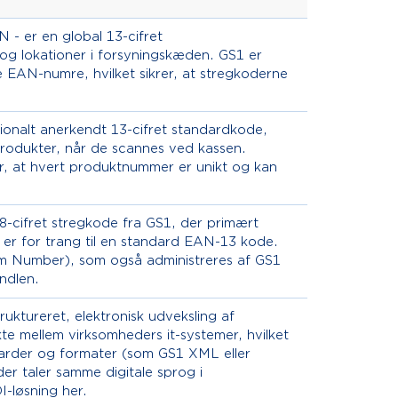
 - er en global 13-cifret
 og lokationer i forsyningskæden. GS1 er
e EAN-numre, hvilket sikrer, at stregkoderne
onalt anerkendt 13-cifret standardkode,
 produkter, når de scannes ved kassen.
er, at hvert produktnummer er unikt og kan
-cifret stregkode fra GS1, der primært
n er for trang til en standard EAN-13 kode.
em Number), som også administreres af GS1
andlen.
ruktureret, elektronisk udveksling af
e mellem virksomheders it-systemer, hvilket
ndarder og formater (som GS1 XML eller
er taler samme digitale sprog i
-løsning her.