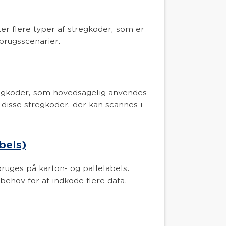
er flere typer af stregkoder, som er
e brugsscenarier.
egkoder, som hovedsagelig anvendes
r disse stregkoder, der kan scannes i
bels)
ruges på karton- og pallelabels.
ehov for at indkode flere data.