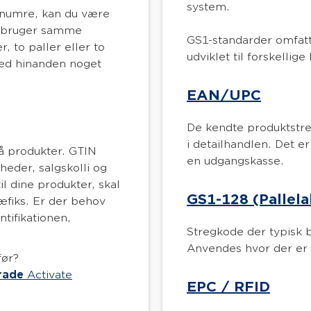
system.
nsnumre, kan du være
r bruger samme
GS1-standarder omfatt
, to paller eller to
udviklet til forskellig
med hinanden noget
EAN/UPC
De kendte produktstr
i detailhandlen. Det e
å produkter. GTIN
en udgangskasse.
nheder, salgskolli og
il dine produkter, skal
GS1-128 (Pallela
æfiks. Er der behov
ntifikationen,
Stregkode der typisk b
Anvendes hvor der er b
før?
rade
Activate
EPC / RFID