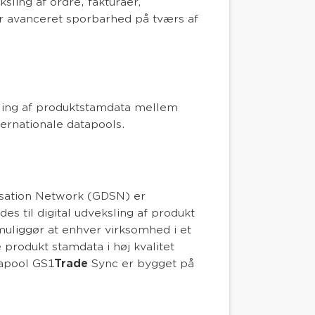
ksling af ordre, fakturaer,
er avanceret sporbarhed på tværs af
.
ksling af produktstamdata mellem
ernationale datapools.
isation Network (GDSN) er
es til digital udveksling af produkt
liggør at enhver virksomhed i et
produkt stamdata i høj kvalitet
apool GS1
Trade
Sync er bygget på
.