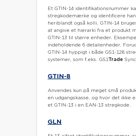
Et GTIN-14 identifikationsnummer kan
stregkodemærke og identificere ha
heriblandt også kolli. GTIN-14 bruges
at angive et hierarki fra et produkt 
GTIN-13 til større enheder. Eksempe
indeholdende 6 detailenheder. Foru
GTIN-14 hyppigt i både GS1-128 str
systemer, som f.eks. GS1
Trade
Sync
GTIN-8
Anvendes kun på meget små produkte
en udgangskasse, og hvor det ikke er 
et GTIN-13 i en EAN-13 stregkode.
GLN
Et 13-cifret identifikationsnummer, s