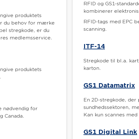
RFID og GS1-standard
kombinerer elektroni
angive produktets
RFID-tags med EPC be
Har du behov for mærke
scanning.
el stregkode, er du
vores medlemsservice.
ITF-14
Stregkode til bl.a. ka
karton.
angive produktets
.
GS1 Datamatrix
En 2D-stregkode, der 
sundhedssektoren, men
e nødvendig for
Kan kun scannes med 
og Canada.
GS1 Digital Link