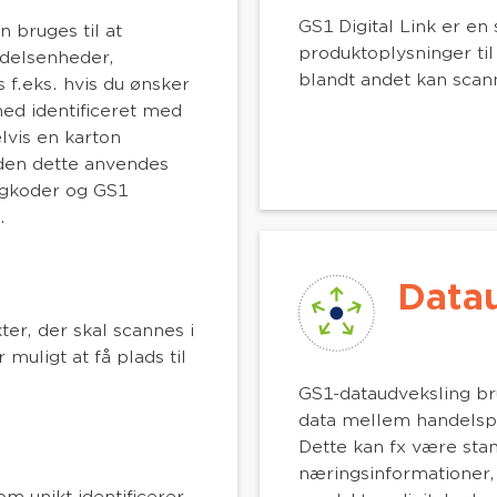
GS1 Digital Link er en
 bruges til at
produktoplysninger ti
ndelsenheder,
blandt andet kan sca
 f.eks. hvis du ønsker
med identificeret med
lvis en karton
den dette anvendes
egkoder og GS1
.
Data
r, der skal scannes i
muligt at få plads til
GS1-dataudveksling bru
data mellem handelspa
Dette kan fx være stam
næringsinformationer, 
om unikt identificerer