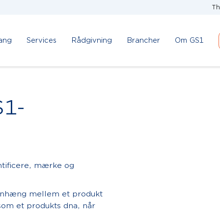
Th
ang
Services
Rådgivning
Brancher
Om GS1
S1-
entificere, mærke og
enhæng mellem et produkt
 som et produkts dna, når
.