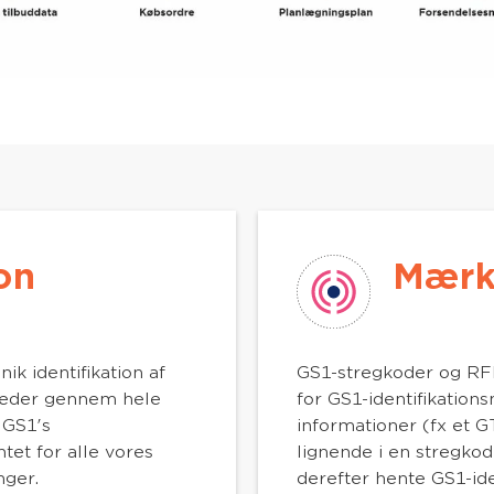
on
Mærk
ik identifikation af
GS1-stregkoder og RF
steder gennem hele
for GS1-identifikation
 GS1's
informationer (fx et G
tet for alle vores
lignende i en stregko
nger.
derefter hente GS1-iden