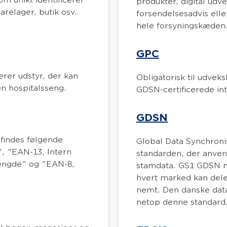
produkter, digital udve
arelager, butik osv.
forsendelsesadvis ell
hele forsyningskæden
GPC
erer udstyr, der kan
Obligatorisk til udve
en hospitalsseng.
GDSN-certificerede int
GDSN
 findes følgende
Global Data Synchron
", "EAN-13, Intern
standarden, der anvend
ængde" og "EAN-8,
stamdata. GS1 GDSN mu
hvert marked kan dele 
nemt. Den danske dat
netop denne standard