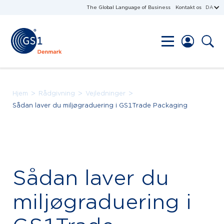
The Global Language of Business
Kontakt os
DA
>
>
>
Hjem
Rådgivning
Vejledninger
Sådan laver du miljøgraduering i GS1Trade Packaging
Sådan laver du
miljøgraduering i