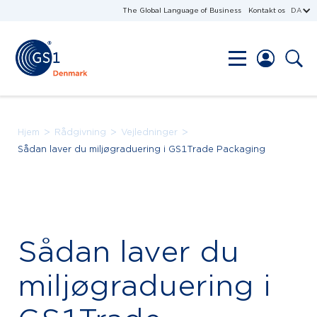
The Global Language of Business
Kontakt os
DA
>
>
>
Hjem
Rådgivning
Vejledninger
Sådan laver du miljøgraduering i GS1Trade Packaging
Sådan laver du
miljøgraduering i