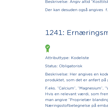
Beskrivelse: Angiv altid ”Kosttil
Der kan desuden også angives f.e
1241: Ernærings
Attributtype: Kodeliste
Status: Obligatorisk
Beskrivelse: Her angives en ko
produktet, som det er anført på 
F.eks. ”Calcium”, ”Magnesium”, ”
Hvis en relevant værdi, som frem
man angive ”Proprietær blanding” 
Næringsstofbetegnelse på embal