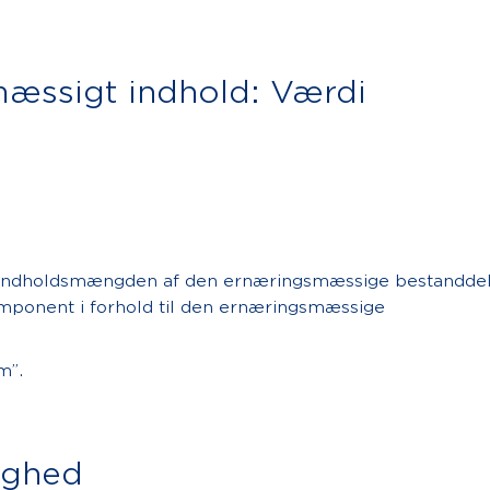
æssigt indhold: Værdi
 indholdsmængden af den ernæringsmæssige bestanddel
mponent i forhold til den ernæringsmæssige
m”.
ighed