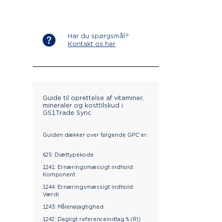
Har du spørgsmål?
Kontakt os her
Guide til oprettelse af vitaminer,
mineraler og kosttilskud i
GS1Trade Sync
Guiden dækker over følgende GPC’er:
625: Diættypekode
1241: Ernæringsmæssigt indhold:
Komponent
1244: Ernæringsmæssigt indhold:
Værdi
1243: Målenøjagtighed
1242: Dagligt referenceindtag % (RI)