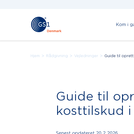
Kom i g
>
>
>
Hjem
Rådgivning
Vejledninger
Guide til opret
Guide til op
kosttilskud 
Senest opdateret
20.2.2026