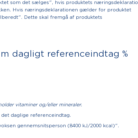
ktet som det sælges", hvis produktets næringsdeklarati
akken. Hvis næringsdeklarationen gælder for produktet
ilberedt". Dette skal fremgå af produktets
om dagligt referenceindtag %
older vitaminer og/eller mineraler.
 det daglige referenceindtag.
 voksen gennemsnitsperson (8400 kJ/2000 kcal)".