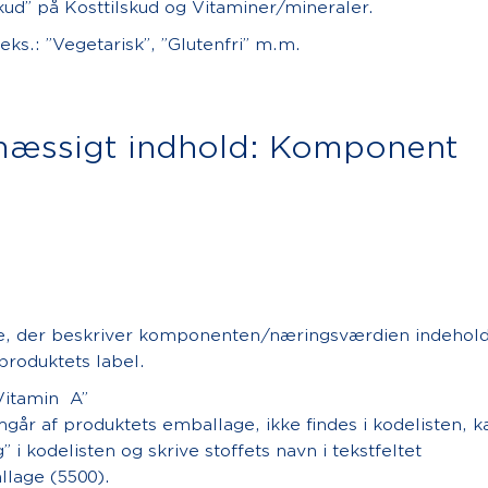
skud” på Kosttilskud og Vitaminer/mineraler.
ks.: ”Vegetarisk”, ”Glutenfri” m.m.
mæssigt indhold: Komponent
de, der beskriver komponenten/næringsværdien indehold
produktets label.
Vitamin A”
går af produktets emballage, ikke findes i kodelisten, k
i kodelisten og skrive stoffets navn i tekstfeltet
lage (5500).