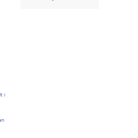
t i
an