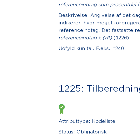
referenceindtag som procentdel 
Beskrivelse: Angivelse af det d
indikerer, hvor meget forbrugeren
referenceindtag. Det fastsatte r
referenceindtag % (RI)
(1226).
Udfyld kun tal. F.eks.: ”240”
1225: Tilberedni
Attributtype: Kodeliste
Status: Obligatorisk