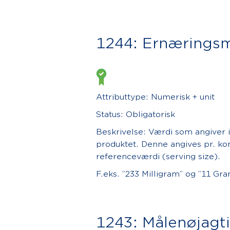
1244: Ernæringsm
Attributtype: Numerisk + unit
Status: Obligatorisk
Beskrivelse: Værdi som angiver
produktet. Denne angives pr. ko
referenceværdi (serving size).
F.eks. ”233 Milligram” og ”11 Gra
1243: Målenøjagt