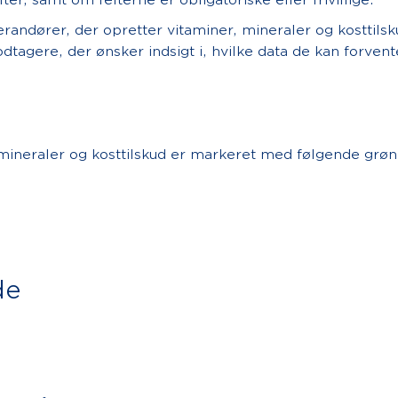
lter, samt om felterne er obligatoriske eller frivillige.
erandører, der opretter vitaminer, mineraler og kosttils
dtagere, der ønsker indsigt i, hvilke data de kan forvent
 mineraler og kosttilskud er markeret med følgende grø
de