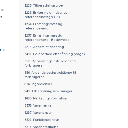
1225: Tilberedningstype
kud
1226: Erklæring om dagligt
e
referenceindtag % (RI)
1234: Ernæringsmæssig
referenceværdi
1237: Ernæringsmæssig
referenceværdi: Beskrivelse
4218: Anbefalet dosering
nne
3481: Holdbarhed efter åbning (dage)
352: Opbevaringsinstruktioner til
forbrugeren
356: Anvendelsesinstruktioner til
forbrugeren
816: Ingredienser
940: Tilberedningsanvisninger
1083: Marketinginformation
3336: Varemærke
3297: Varens navn
3301: Funktionelt navn
3314: Varebetegnelse