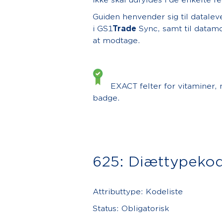
ikke skal udfyldes i de enkelte fe
Guiden henvender sig til datalev
i GS1
Trade
Sync, samt til datamo
at modtage.
EXACT felter for vitaminer,
badge.
625: Diættypeko
Attributtype: Kodeliste
Status: Obligatorisk