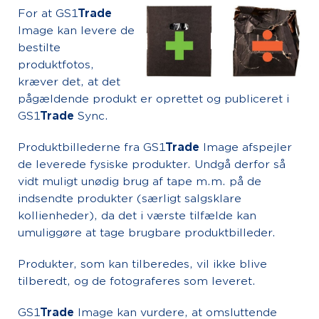
For at GS1
Trade
Image kan levere de
bestilte
produktfotos,
kræver det, at det
pågældende produkt er oprettet og publiceret i
GS1
Trade
Sync.
Produktbillederne fra GS1
Trade
Image afspejler
de leverede fysiske produkter. Undgå derfor så
vidt muligt unødig brug af tape m.m. på de
indsendte produkter (særligt salgsklare
kollienheder), da det i værste tilfælde kan
umuliggøre at tage brugbare produktbilleder.
Produkter, som kan tilberedes, vil ikke blive
tilberedt, og de fotograferes som leveret.
GS1
Trade
Image kan vurdere, at omsluttende