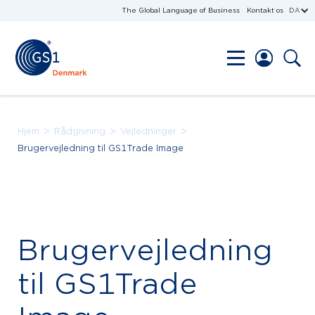
The Global Language of Business
Kontakt os
DA
>
>
>
Hjem
Rådgivning
Vejledninger
Brugervejledning til GS1Trade Image
Brugervejledning
til GS1Trade