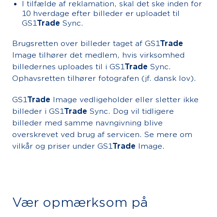
I tilfælde af reklamation, skal det ske inden for
10 hverdage efter billeder er uploadet til
GS1
Trade
Sync.
Brugsretten over billeder taget af GS1
Trade
Image tilhører det medlem, hvis virksomhed
billedernes uploades til i GS1
Trade
Sync.
Ophavsretten tilhører fotografen (jf. dansk lov).
GS1
Trade
Image vedligeholder eller sletter ikke
billeder i GS1
Trade
Sync. Dog vil tidligere
billeder med samme navngivning blive
overskrevet ved brug af servicen. Se mere om
vilkår og priser under GS1
Trade
Image.
Vær opmærksom på