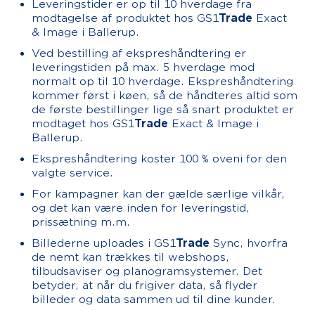
Leveringstider er op til 10 hverdage fra
modtagelse af produktet hos GS1
Trade
Exact
& Image i Ballerup.
Ved bestilling af ekspreshåndtering er
leveringstiden på max. 5 hverdage mod
normalt op til 10 hverdage. Ekspreshåndtering
kommer først i køen, så de håndteres altid som
de første bestillinger lige så snart produktet er
modtaget hos GS1
Trade
Exact & Image i
Ballerup.
Ekspreshåndtering koster 100 % oveni for den
valgte service.
For kampagner kan der gælde særlige vilkår,
og det kan være inden for leveringstid,
prissætning m.m.
Billederne uploades i GS1
Trade
Sync, hvorfra
de nemt kan trækkes til webshops,
tilbudsaviser og planogramsystemer. Det
betyder, at når du frigiver data, så flyder
billeder og data sammen ud til dine kunder.