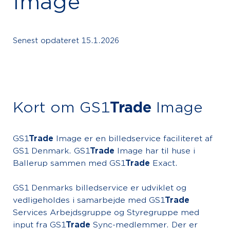
Image
Senest opdateret
15.1.2026
Kort om GS1
Trade
Image
GS1
Trade
Image er en billedservice faciliteret af
GS1 Denmark. GS1
Trade
Image har til huse i
Ballerup sammen med GS1
Trade
Exact.
GS1 Denmarks billedservice er udviklet og
vedligeholdes i samarbejde med GS1
Trade
Services Arbejdsgruppe og Styregruppe med
input fra GS1
Trade
Sync-medlemmer. Der er