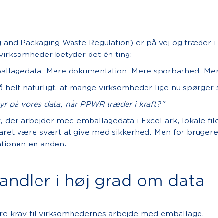
nd Packaging Waste Regulation) er på vej og træder i k
virksomheder betyder det én ting:
mballagedata. Mere dokumentation. Mere sporbarhed. Mer
å helt naturligt, at mange virksomheder lige nu spørger s
tyr på vores data, når PPWR træder i kraft?"
 der arbejder med emballagedata i Excel-ark, lokale fil
aret være svært at give med sikkerhed. Men for brugere
ationen en anden.
ndler i høj grad om data
ere krav til virksomhedernes arbejde med emballage.