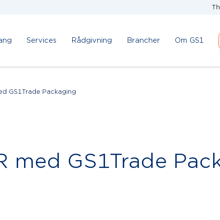
Th
ang
Services
Rådgivning
Brancher
Om GS1
 med GS1Trade Packaging
PWR med GS1Trade Pac