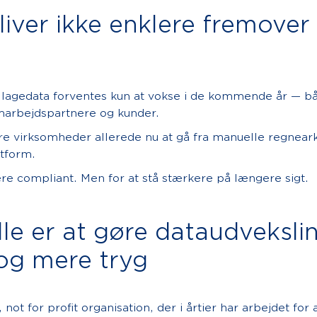
ver ikke enklere fremover
llagedata forventes kun at vokse i de kommende år — bå
arbejdspartnere og kunder.
re virksomheder allerede nu at gå fra manuelle regneark
atform.
ære compliant. Men for at stå stærkere på længere sigt.
lle er at gøre dataudveksli
og mere tryg
 not for profit organisation, der i årtier har arbejdet for 