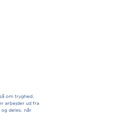
gså om tryghed.
er arbejder ud fra
 og deles, når