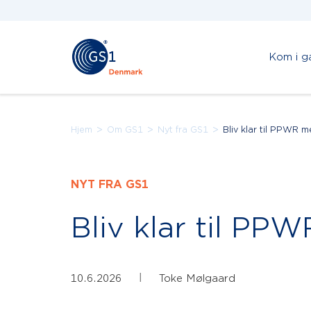
Kom i g
>
>
>
Hjem
Om GS1
Nyt fra GS1
Bliv klar til PPWR
NYT FRA GS1
Bliv klar til P
|
10.6.2026
Toke Mølgaard