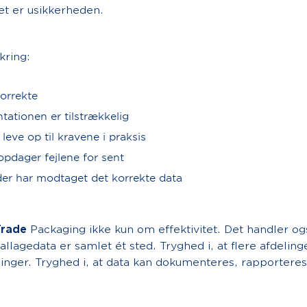
et er usikkerheden.
ring:
orrekte
tionen er tilstrækkelig
eve op til kravene i praksis
dager fejlene for sent
r har modtaget det korrekte data
Trade
Packaging ikke kun om effektivitet. Det handler o
llagedata er samlet ét sted. Tryghed i, at flere afdeling
nger. Tryghed i, at data kan dokumenteres, rapporteres