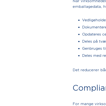
Når virksomheder
emballagedata, h
Vedligeholde
Dokumenter
Opdateres ce
Deles på tvæ
Genbruges ti
Deles med re
Det reducerer båd
Complia
For mange virkso