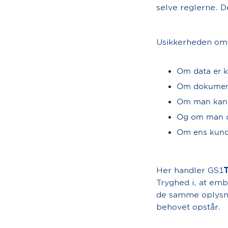
selve reglerne. D
Usikkerheden omk
Om data er k
Om dokumenta
Om man kan l
Og om man op
Om ens kunde
Her handler GS1
Tryghed i, at emba
de samme oplysni
behovet opstår.