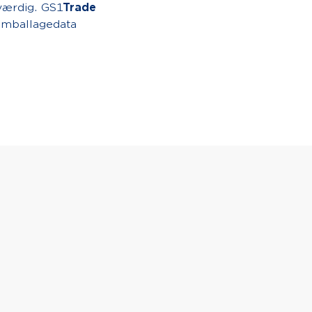
værdig. GS1
Trade
emballagedata