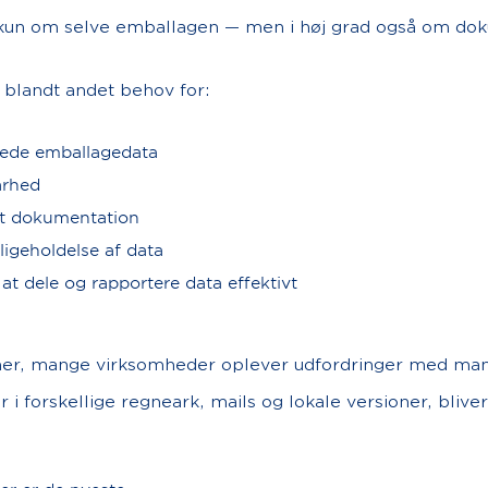
 kun om selve emballagen — men i høj grad også om do
 blandt andet behov for:
rede emballagedata
arhed
et dokumentation
igeholdelse af data
at dele og rapportere data effektivt
her, mange virksomheder oplever udfordringer med manu
r i forskellige regneark, mails og lokale versioner, blive