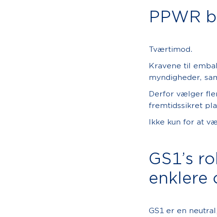
PPWR bli
Tværtimod.
Kravene til emba
myndigheder, sam
Derfor vælger fle
fremtidssikret pl
Ikke kun for at v
GS1’s ro
enklere 
GS1 er en neutral,