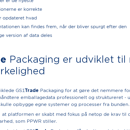
er er de nyeste
onerne er korrekte
r opdateret hvad
tionen kan findes frem, når der bliver spurgt efter den
ge version af data deles
de
Packaging er udviklet til
rkelighed
iklede GS1
Trade
Packaging for at gøre det nemmere fo
åndtere emballagedata professionelt og struktureret - 
skulle opbygge egne systemer og processer fra bunden.
 at platformen er skabt med fokus på netop de krav til d
arhed, som PPWR stiller.