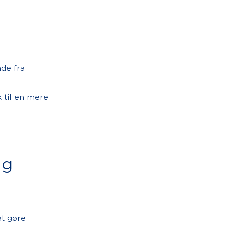
de fra
 til en mere
ng
at gøre