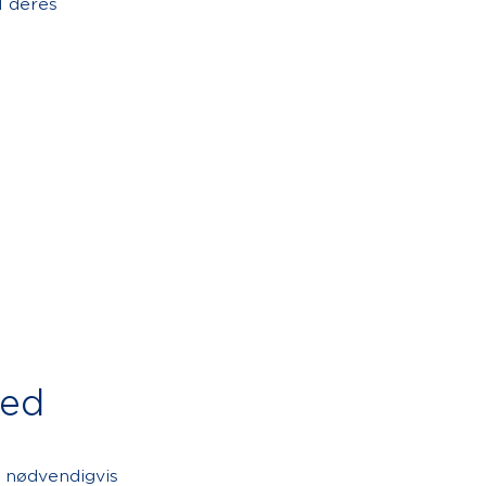
l deres
hed
e nødvendigvis