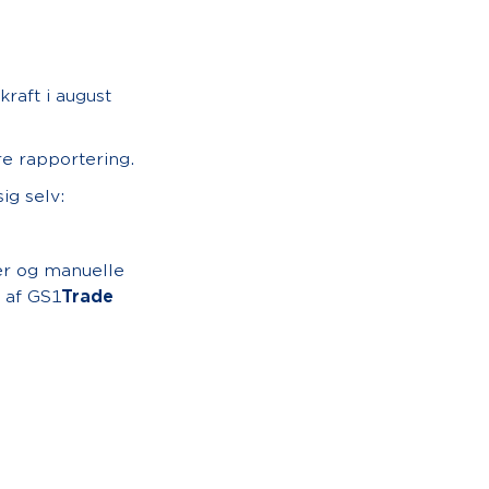
raft i august
e rapportering.
ig selv:
er og manuelle
 af GS1
Trade