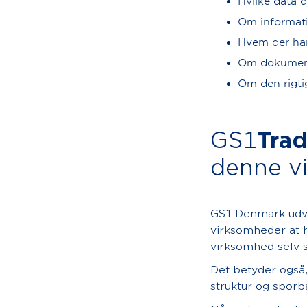
Hvilke data d
Om informati
Hvem der ha
Om dokumenta
Om den rigti
GS1
Tra
denne vi
GS1 Denmark udv
virksomheder at h
virksomhed selv 
Det betyder også,
struktur og sporb