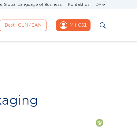
e Global Language of Business
Kontakt os
DA
Bestil GLN/EAN
Mit GS1
kaging