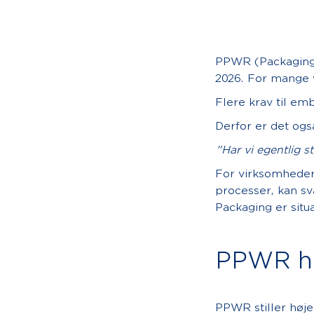
PPWR (Packaging a
2026. For mange 
Flere krav til e
Derfor er det ogs
"Har vi egentlig s
For virksomheder,
processer, kan sv
Packaging er situ
PPWR ha
PPWR stiller høj