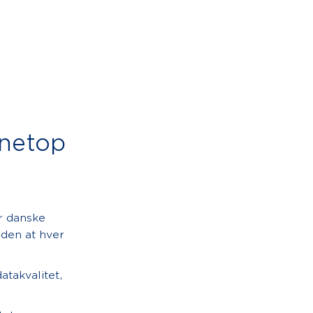
 netop
r danske
uden at hver
atakvalitet,