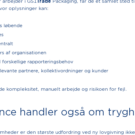
 arbejder i GS1
Trade
Packaging, får de ét samlet sted ti
vor oplysninger kan:
s løbende
es
ntralt
rs af organisationen
l forskellige rapporteringsbehov
levante partnere, kollektivordninger og kunder
e kompleksitet, manuelt arbejde og risikoen for fejl.
nce handler også om tryg
mheder er den største udfordring ved ny lovgivning ikk