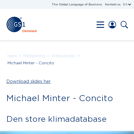
The Global Language of Business
Kontakt os
DA
>
>
>
Hjem
Rådgivning
Videoguides
Michael Minter - Concito
Download slides her
Michael Minter - Concito
Den store klimadatabase