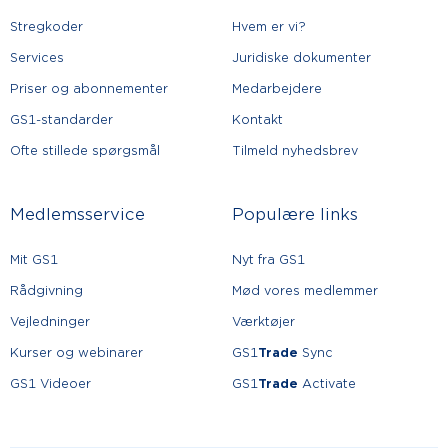
Stregkoder
Hvem er vi?
Services
Juridiske dokumenter
Priser og abonnementer
Medarbejdere
GS1-standarder
Kontakt
Ofte stillede spørgsmål
Tilmeld nyhedsbrev
Medlemsservice
Populære links
Mit GS1
Nyt fra GS1
Rådgivning
Mød vores medlemmer
Vejledninger
Værktøjer
Kurser og webinarer
GS1
Trade
Sync
GS1 Videoer
GS1
Trade
Activate