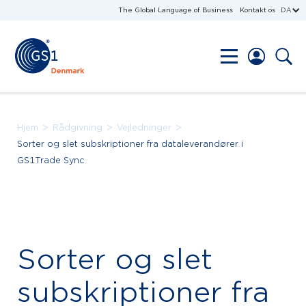
The Global Language of Business
Kontakt os
DA
>
>
>
Hjem
Rådgivning
Vejledninger
Sorter og slet subskriptioner fra dataleverandører i
GS1Trade Sync
Sorter og slet
subskriptioner fra