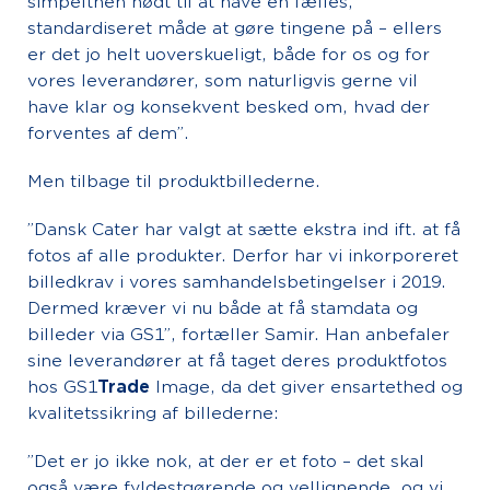
simpelthen nødt til at have en fælles,
standardiseret måde at gøre tingene på – ellers
er det jo helt uoverskueligt, både for os og for
vores leverandører, som naturligvis gerne vil
have klar og konsekvent besked om, hvad der
forventes af dem”.
Men tilbage til produktbillederne.
”Dansk Cater har valgt at sætte ekstra ind ift. at få
fotos af alle produkter. Derfor har vi inkorporeret
billedkrav i vores samhandelsbetingelser i 2019.
Dermed kræver vi nu både at få stamdata og
billeder via GS1”, fortæller Samir. Han anbefaler
sine leverandører at få taget deres produktfotos
hos GS1
Trade
Image, da det giver ensartethed og
kvalitetssikring af billederne:
”Det er jo ikke nok, at der er et foto – det skal
også være fyldestgørende og vellignende, og vi