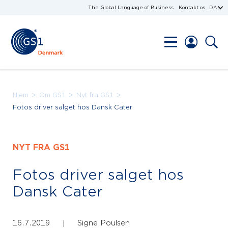
The Global Language of Business
Kontakt os
DA
>
>
>
Hjem
Om GS1
Nyt fra GS1
Fotos driver salget hos Dansk Cater
NYT FRA GS1
Fotos driver salget hos
Dansk Cater
16.7.2019
Signe Poulsen
|