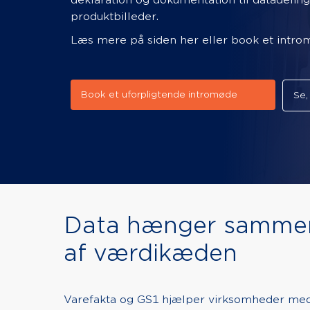
deklaration og dokumentation til datadelin
produktbilleder.
Læs mere på siden her eller book et intro
Book et uforpligtende intromøde
Se,
Data hænger sammen
af værdikæden
Varefakta og GS1 hjælper virksomheder med 