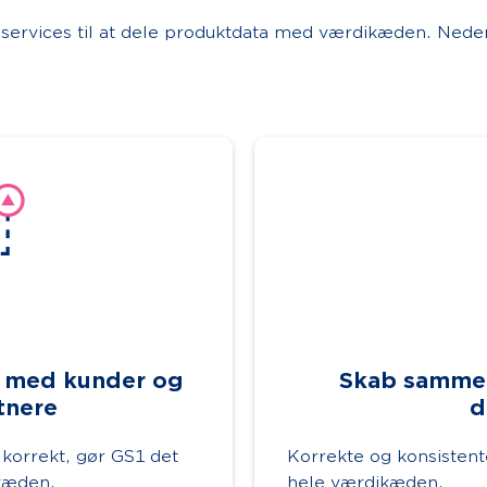
 services til at dele produktdata med værdikæden. Neden
t med kunder og
Skab samme
tnere
d
 korrekt, gør GS1 det
Korrekte og konsisten
ikæden
.
hele værdikæden.