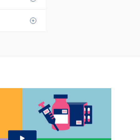
e meget
ypisk med en
hvad der giver