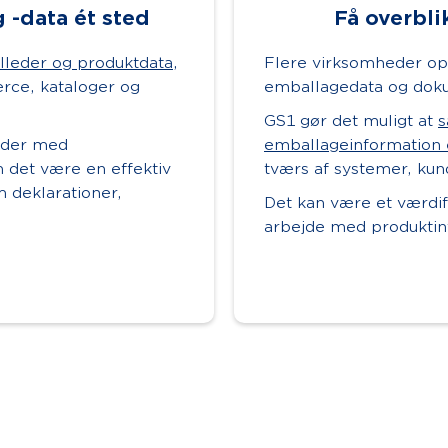
 -data ét sted
Få overbli
lleder og produktdata
,
Flere virksomheder opl
rce, kataloger og
emballagedata og dok
GS1 gør det muligt at
s
ejder med
emballageinformation 
n det være en effektiv
tværs af systemer, kun
deklarationer,
Det kan være et værdif
arbejde med produktinf