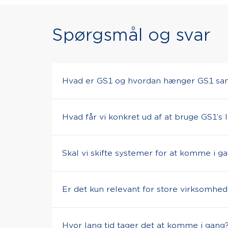
Spørgsmål og svar
Hvad er GS1 og hvordan hænger GS1 s
GS1 er en global, neutral, non-profit or
Hvad får vi konkret ud af at bruge GS1’s 
produktdata via systemer bygget på glob
kender fra turen i enhver butik. GS1 og 
I vil kunne spare en masse tid på manuel
virksomhed i Danmark. For som Varefakt
Skal vi skifte systemer for at komme i g
for jer selv at samarbejde med kunder og
vi det nemmere for jer at bruge og dele d
hverdagen.
Vi hjælper dig, uanset om du er nybegynd
Er det kun relevant for store virksomhed
løsninger kan typisk integreres med de s
integrationerne fra GS1 og over mod jer
Nej. I visse tilfælde næsten tværtimod. F
Hvor lang tid tager det at komme i gang
datatunge opgaver, er det en større byrd