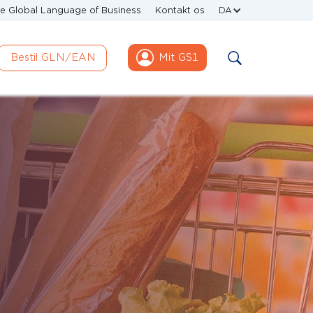
e Global Language of Business
Kontakt os
DA
Bestil GLN/EAN
Mit GS1