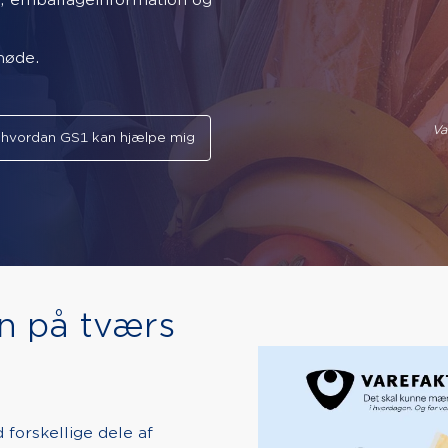
g, emballageinformation og
møde.
Va
 hvordan GS1 kan hjælpe mig
 på tværs
forskellige dele af