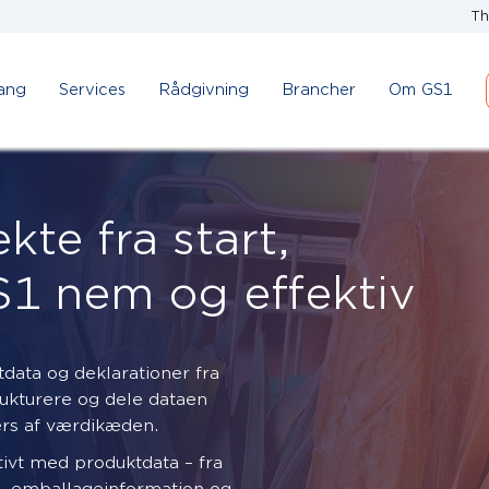
Th
ang
Services
Rådgivning
Brancher
Om GS1
kte fra start,
GS1 nem og effektiv
data og deklarationer fra
rukturere og dele dataen
rs af værdikæden.
tivt med produktdata – fra