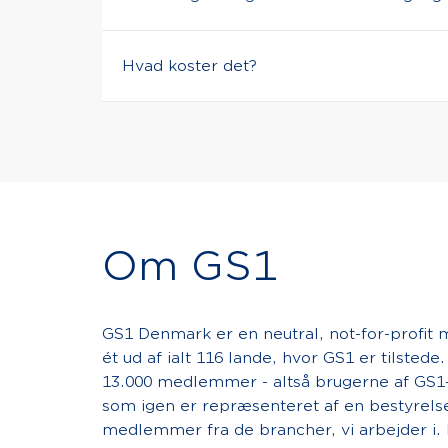
fordi vi for en relativ overkommelig udgi
Det afhænger af jeres udgangspunkt, men
omkostningstunge at drive på egen hånd
Hvad koster det?
kort dialog og finder derefter den rigti
Prisen afhænger af, hvilke løsninger og b
mening for jer.
Om GS1
GS1 Denmark er en neutral, not-for-profit
ét ud af ialt 116 lande, hvor GS1 er tilstede.
13.000 medlemmer - altså brugerne af GS1-
som igen er repræsenteret af en bestyrels
medlemmer fra de brancher, vi arbejder i.