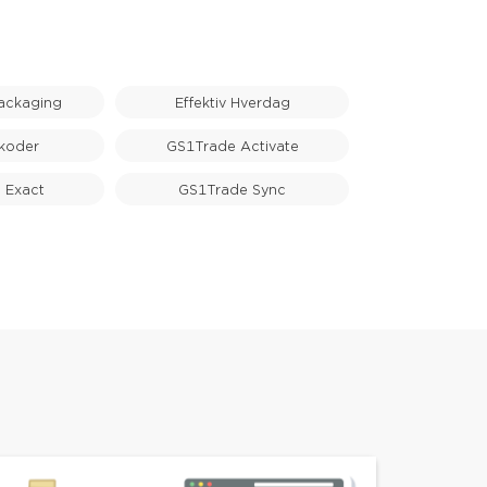
ackaging
Effektiv Hverdag
koder
GS1Trade Activate
 Exact
GS1Trade Sync