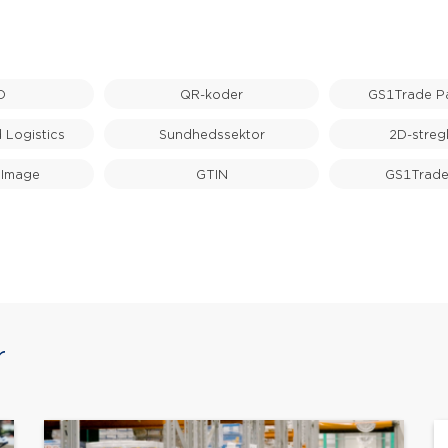
D
QR-koder
GS1Trade P
 Logistics
Sundhedssektor
2D-streg
 Image
GTIN
GS1Trade
r