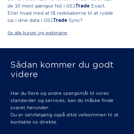
de 10 mest gængse fejl i GS1
Trade
Exact.
Eller hvad med at få redskaberne til at rydde
op i dine data i GS1
Trade
Sync?
Se alle kurser og webinarer
Sådan kommer du godt
videre
Har du flere og andre spørgsmål til vores
standarder og services, kan du måske finde
svaret herunder.
Du er selvfølgelig også altid velkommen til at
kontakte os direkte.