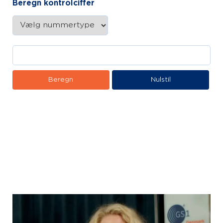
Beregn kontrolciffer
Beregn
Nulstil