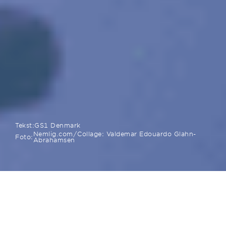
Tekst:
GS1 Denmark
Nemlig.com/Collage: Valdemar Edouardo Glahn-
Foto:
Abrahamsen
Hvordan forventer I at bruge GS1 i
hverdagen?
Vi ser GS1-standarderne som en central