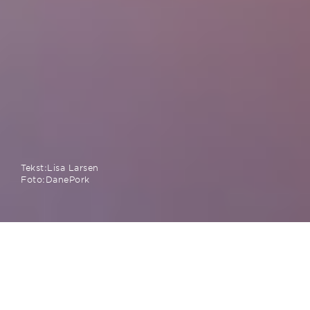
Tekst:
Lisa Larsen
Foto:
DanePork
Hvordan arbejder I med GS1Trade
Packaging, og hvordan har det været at
komme i gang med at bruge det?