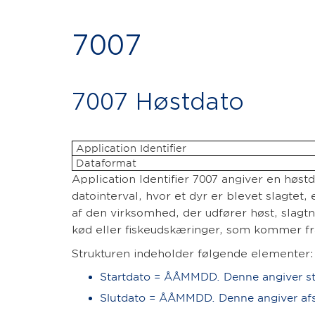
7007
7007 Høstdato
Application Identifier
Dataformat
Application Identifier 7007 angiver en høst
datointerval, hvor et dyr er blevet slagtet,
af den virksomhed, der udfører høst, slagtnin
kød eller fiskeudskæringer, som kommer fra
Strukturen indeholder følgende elementer:
Startdato = ÅÅMMDD. Denne angiver star
Slutdato = ÅÅMMDD. Denne angiver afslu