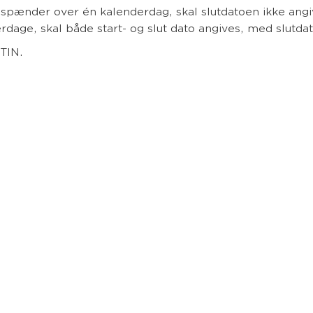
spænder over én kalenderdag, skal slutdatoen ikke angiv
dage, skal både start- og slut dato angives, med slutda
TIN.