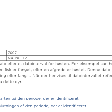
7007
N4+N6..12
dato eller et datointerval for høsten. For eksempel kan 
 en fisk er fanget, eller en afgrøde er høstet. Denne dato
g eller fangst. Når der henvises til datointervallet refer
 dette dyr.
ten på den periode, der er identificeret
tningen af den periode, der er identificeret